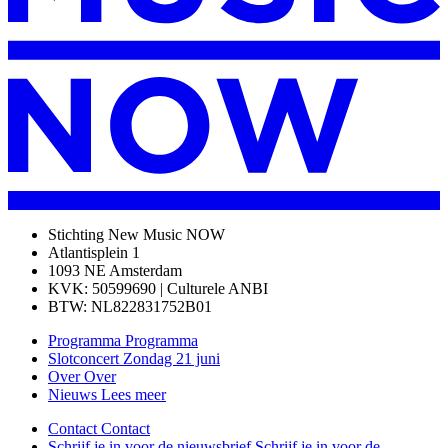
Stichting New Music NOW
Atlantisplein 1
1093 NE Amsterdam
KVK: 50599690 | Culturele ANBI
BTW: NL822831752B01
Programma
Programma
Slotconcert
Zondag 21 juni
Over
Over
Nieuws
Lees meer
Contact
Contact
Schrijf je in voor de nieuwsbrief
Schrijf je in voor de