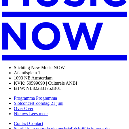
Stichting New Music NOW
Atlantisplein 1
1093 NE Amsterdam
KVK: 50599690 | Culturele ANBI
BTW: NL822831752B01
Programma
Programma
Slotconcert
Zondag 21 juni
Over
Over
Nieuws
Lees meer
Contact
Contact
Schrijf je in voor de nieuwsbrief
Schrijf je in voor de