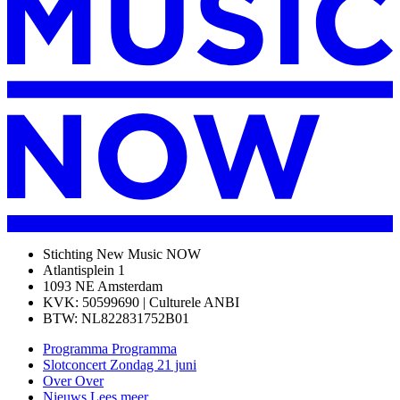
Stichting New Music NOW
Atlantisplein 1
1093 NE Amsterdam
KVK: 50599690 | Culturele ANBI
BTW: NL822831752B01
Programma
Programma
Slotconcert
Zondag 21 juni
Over
Over
Nieuws
Lees meer