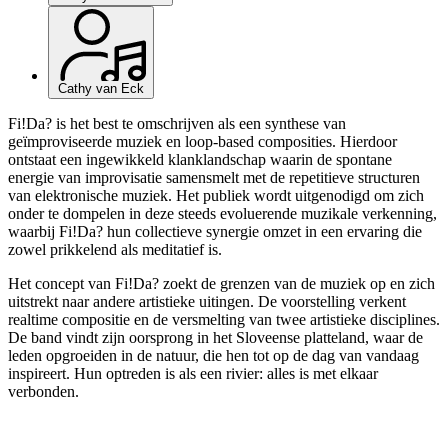
Cathy van Eck
Fi!Da? is het best te omschrijven als een synthese van
geïmproviseerde muziek en loop-based composities. Hierdoor
ontstaat een ingewikkeld klanklandschap waarin de spontane
energie van improvisatie samensmelt met de repetitieve structuren
van elektronische muziek. Het publiek wordt uitgenodigd om zich
onder te dompelen in deze steeds evoluerende muzikale verkenning,
waarbij Fi!Da? hun collectieve synergie omzet in een ervaring die
zowel prikkelend als meditatief is.
Het concept van Fi!Da? zoekt de grenzen van de muziek op en zich
uitstrekt naar andere artistieke uitingen. De voorstelling verkent
realtime compositie en de versmelting van twee artistieke disciplines.
De band vindt zijn oorsprong in het Sloveense platteland, waar de
leden opgroeiden in de natuur, die hen tot op de dag van vandaag
inspireert. Hun optreden is als een rivier: alles is met elkaar
verbonden.